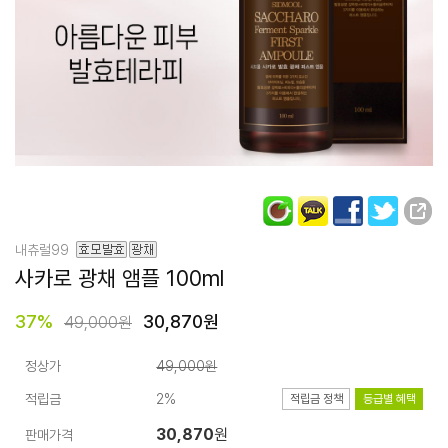
내츄럴99
사카로 광채 앰플
100ml
37
%
30,870원
49,000원
정상가
49,000원
적립금
2%
적립금 정책
등급별 혜택
30,870
원
판매가격