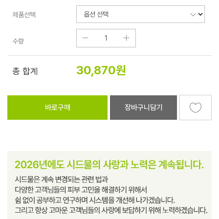
제품선택
수량
30,870
원
총 합계
바로구매
장바구니담기