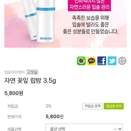
립&아이케어
자연 꽃잎 립밤
3.5g
5,800원
적립금
2%
적립금 정책
등급별 혜택
5,800
원
판매가격
제품선택