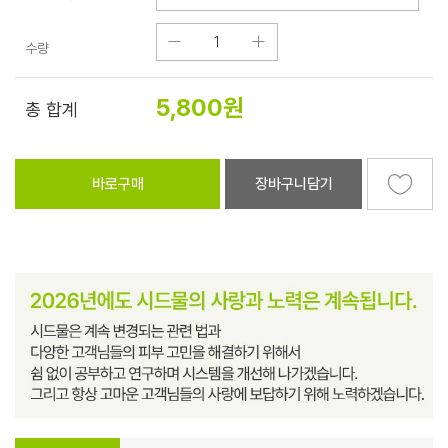
수량
5,800
원
총 합계
바로구매
장바구니담기