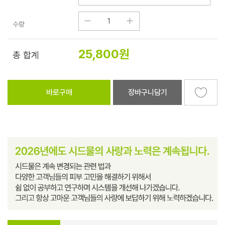
수량
25,800
원
총 합계
바로구매
장바구니담기