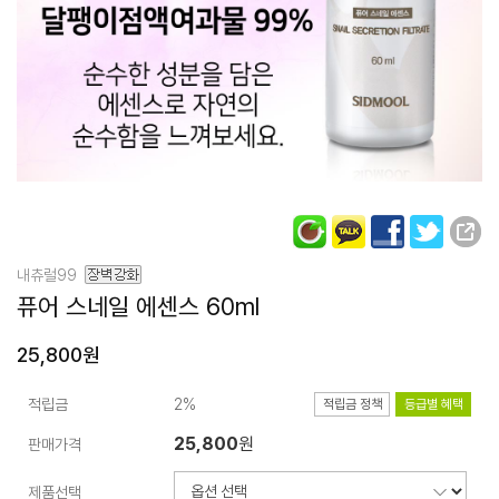
내츄럴99
퓨어 스네일 에센스
60ml
25,800원
적립금
2%
적립금 정책
등급별 혜택
25,800
원
판매가격
제품선택