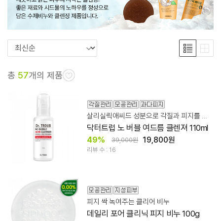
총
57
개의 제품
살리실릭애씨드 성분으로 각질과 피지를 꼼꼼히 정돈!
닥터트럽 노 버블 여드름 클렌져 110ml
49%
19,800원
39,000원
리뷰 수 : 16
피지 싹 녹여주는 클리어 비누
데일리 포어 클리닉 피지 비누 100g