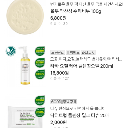
번거로운 율무 팩 대신 율무 곡물 세안하세요!
율무 약산성 수제비누 100g
6,800원
리뷰 수 : 39
모공,피지,요철,블랙헤드 번개유화/퍼펙세정/데일리사용
라하 요철 케어 클렌징오일 200ml
16,800원
리뷰 수 : 127
티슈 한장으로 간편하게 올 클리어!
닥터트럽 클렌징 밀크 티슈 20매
2,000원