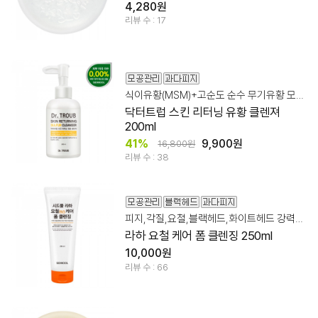
4,280원
리뷰 수 : 17
식이유황(MSM)+고순도 순수 무기유황 모공 클렌져
닥터트럽 스킨 리터닝 유황 클렌져
200ml
41%
9,900원
16,800원
리뷰 수 : 38
피지,각질,요철,블랙헤드,화이트헤드 강력하게 올킬!
라하 요철 케어 폼 클렌징 250ml
10,000원
리뷰 수 : 66