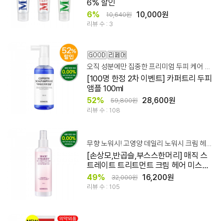
6% 할인
6%
10,000원
10,640원
리뷰 수 : 3
오직 성분에만 집중한 프리미엄 두피 케어 앰플
[100명 한정 2차 이벤트] 카퍼트리 두피
앰플 100ml
52%
28,600원
59,800원
리뷰 수 : 108
무향 노워시! 고영양 데일리 노워시 크림 헤어 미스트
[손상모,반곱슬,부스스한머리] 매직 스
트레이트 트리트먼트 크림 헤어 미스트
200ml
49%
16,200원
32,000원
리뷰 수 : 105