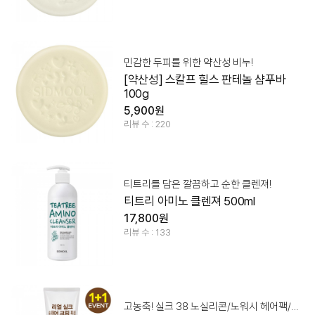
민감한 두피를 위한 약산성 비누!
[약산성] 스칼프 힐스 판테놀 샴푸바
100g
5,900원
리뷰 수 : 220
티트리를 담은 깔끔하고 순한 클렌져!
티트리 아미노 클렌져 500ml
17,800원
리뷰 수 : 133
고농축! 실크 38 노실리콘/노워시 헤어팩/두피에도OK