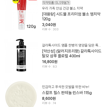
우리 가족 안심 건강 불소 치약
[대용량] 시드물 프리미엄 불소 엠치약
120g
3,040원
리뷰 수 : 303
갈라톡사이드 앰플 한병의 영양을 담은 특별함
[약산성] (알러지프리향) 갈라톡사이드
탈모 샴푸 플로럴 400ml
16,800원
리뷰 수 : 83
민감하고 푸석한 모발을 위한 비누!
스칼프 힐스 판테놀 린스바 115g
8,600원
리뷰 수 : 74