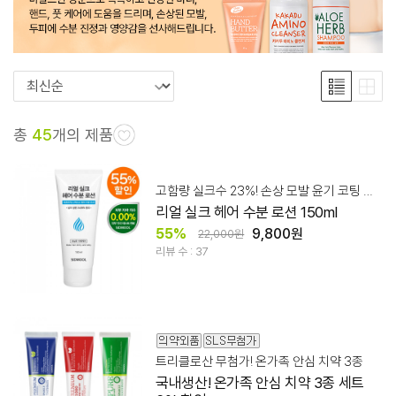
총
45
개의 제품
고함량 실크수 23%! 손상 모발 윤기 코팅 로션
리얼 실크 헤어 수분 로션 150ml
55%
9,800원
22,000원
리뷰 수 : 37
트리클로산 무첨가! 온가족 안심 치약 3종
국내생산! 온가족 안심 치약 3종 세트