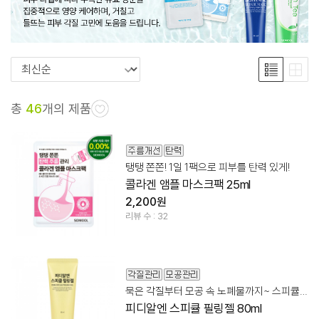
총
46
개의 제품
탱탱 쫀쫀! 1일 1팩으로 피부를 탄력 있게!
콜라겐 앰플 마스크팩 25ml
2,200원
리뷰 수 : 32
묵은 각질부터 모공 속 노폐물까지~ 스피큘 필링 솔루션!
피디알엔 스피큘 필링젤 80ml