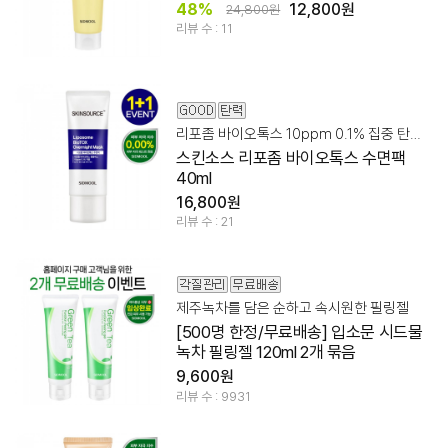
48%
12,800원
24,800원
리뷰 수 : 11
리포좀 바이오톡스 10ppm 0.1% 집중 탄력 숙면팩!
스킨소스 리포좀 바이오톡스 수면팩
40ml
16,800원
리뷰 수 : 21
제주녹차를 담은 순하고 속시원한 필링젤
[500명 한정/무료배송] 입소문 시드물
녹차 필링젤 120ml 2개 묶음
9,600원
리뷰 수 : 9931