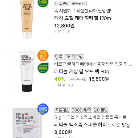
속 시원하고 확실한 라하 필링젤!
라하 요철 케어 필링젤 120ml
12,800원
리뷰 수 : 6
바르고 굳히고 떼어내는 물광 탄력 집중 필 오프 팩
레티놀 거상 필 오프 팩 80g
40%
16,800원
28,000원
리뷰 수 : 90
51g 레티놀 엑소좀 스피큘 앰플을 통째로 담은 귀한 스페셜 팩
레티놀 엑소좀 스피큘 하이드로겔 51g
9,600원