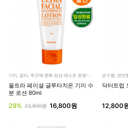
기미, 잡티, 주근깨 완화 임상 테스트 완료! 수분 미백 로션
울트라 페이셜 글루타치온 기미 수
분 로션 80ml
29%
16,800원
12,800
23,800원