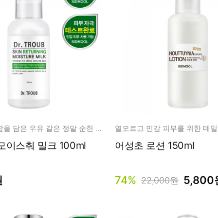
남성화장품
티트리
내츄럴99
무오일
세라마이드
글루타치온
트라넥사믹
피디알엔
순수함, 편안함을 담은 우유 같은 정말 순한 보습제
닥터트럽 모이스춰 밀크 100ml
어성초 로션 150ml
원
74%
5,800
22,000원