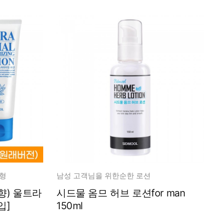
형
남성 고객님을 위한순한 로션
울트라
시드물 옴므 허브 로션for man
택구입]
150ml