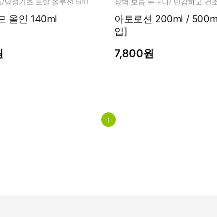
/남성기초 토탈 솔루션 5in1
장벽 보습 누구나/ 민감하고 건
 올인 140ml
아토로션 200ml / 500ml [선택구
입]
원
7,800원
1