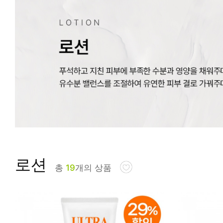
피부타입별
로션
총
19
개의 상품