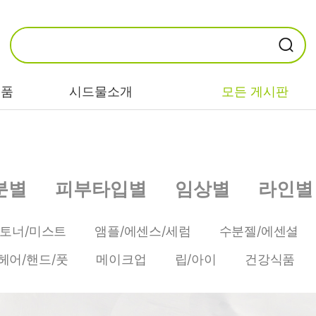
제품
시드물소개
모든 게시판
카테고리별
기능/고민별
성분별
분별
피부타입별
임상별
라인별
비누/클렌징
트러블/시카
EGF/FGF/IGF
마스크/팩/필링
민감/건조/속당
콜라겐
/토너/미스트
앰플/에센스/세럼
수분젤/에센셜
김
스킨/토너/미스
히알루론산
헤어/핸드/풋
메이크업
립/아이
건강식품
트
미백/화이트닝/
병풀/센텔라
흔적
앰플/에센스/세
판테놀
럼
안티에이징/주