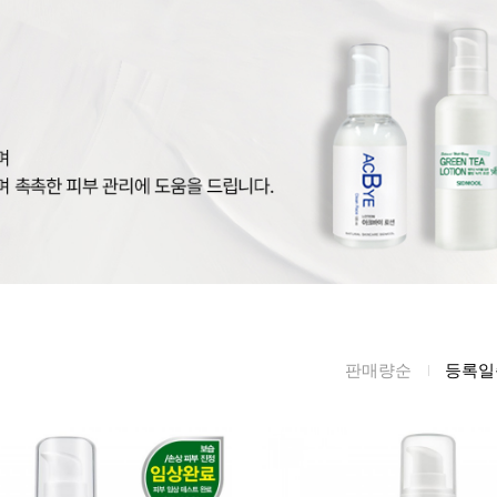
름/탄력
레티놀
수분젤/에센셜
모공/피지/블랙
녹차/EGCG
로션
헤드
알로에
크림
각질관리
어성초
썬케어
장벽케어
아하/바하/파하/
오일
무기자차
라하
바디/헤어/핸드/
레이저관리
징크
풋
탈모케어
봉독/프로폴리스
메이크업
동물성프리
호호바
립/아이
판매량순
등록일
예비맘
달팽이
건강식품
미취학
카렌듈라
소품
청소년
동백