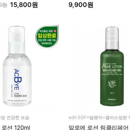
15,800원
9,900원
00원
성 건강한 보습
로션 120ml
알로에 로션 링클리페