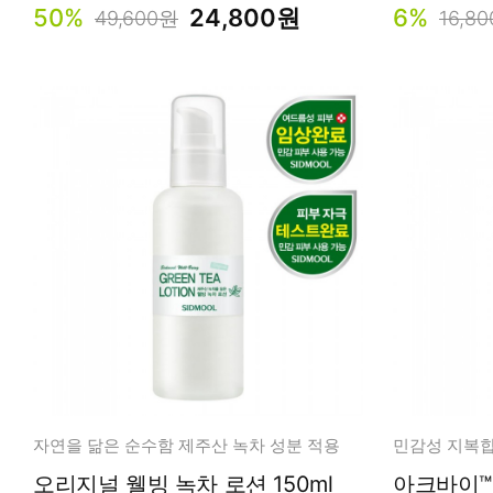
50%
24,800원
6%
49,600원
16,8
자연을 닮은 순수함 제주산 녹차 성분 적용
민감성 지복합
오리지널 웰빙 녹차 로션 150ml
아크바이™ 