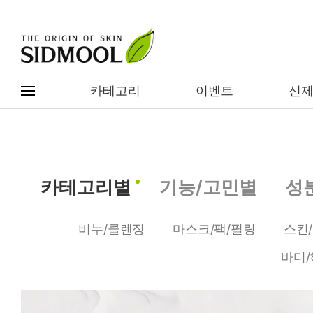
카테고리
이벤트
신
#전체메뉴
전제품보기
신제품
카테고리별
기능/고민별
성
카테고리별
베스트
비누/클렌징
마스크/팩/필링
스킨
이벤트
기능/고민별
바디/
임상별
성분별