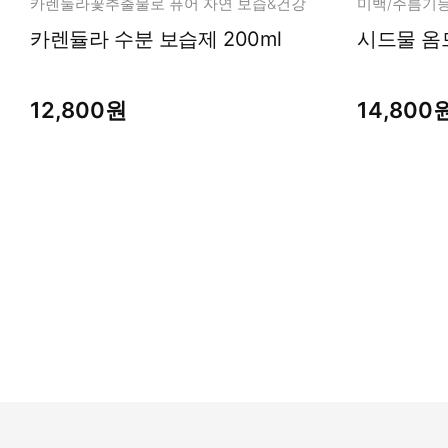
카렌둘라꽃추출물로 퓨어 자연 보습&건강
미백/주름기능
카렌듈라 수분 보습제 200ml
시드물 옴므
12,800원
14,800