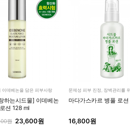
 이데베논을 담은 피부사랑
문제성 피부 진정, 장벽관리를 
랑하는시드물] 이데베논
마다가스카르 병풀 로션 1
탄력 수분 로션 128 ml
23,600원
16,800원
400원