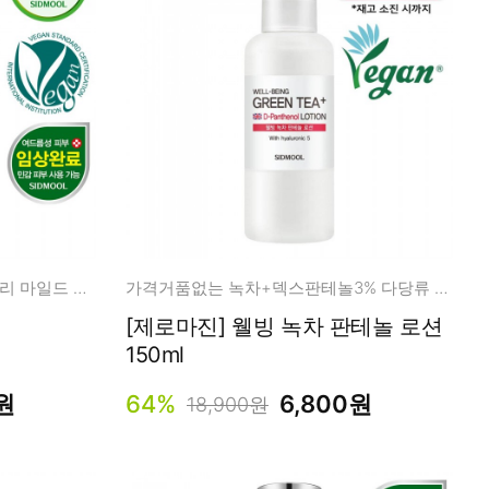
열오르고 민감 피부를 위한 데일리 마일드 어성초 로션
가격거품없는 녹차+덱스판테놀3% 다당류 히알루론산
[제로마진] 웰빙 녹차 판테놀 로션
150ml
원
64%
6,800원
18,900원