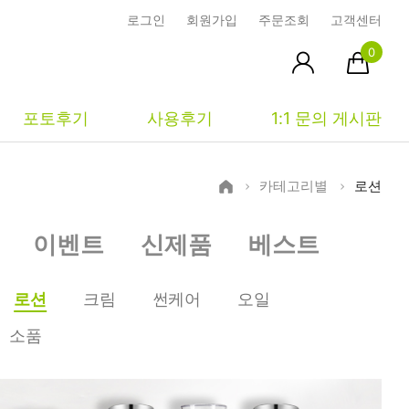
로그인
회원가입
주문조회
고객센터
0
포토후기
사용후기
1:1 문의 게시판
카테고리별
로션
피부타입별
커뮤니티
마이페이지
이벤트
신제품
베스트
건성
시사모
주문조회
중성
상품문의
장바구니
로션
크림
썬케어
오일
지성
시드물통신
최근본상품
소품
복합성
전 어떻게 써요?
위시리스트
민감성
공지사항