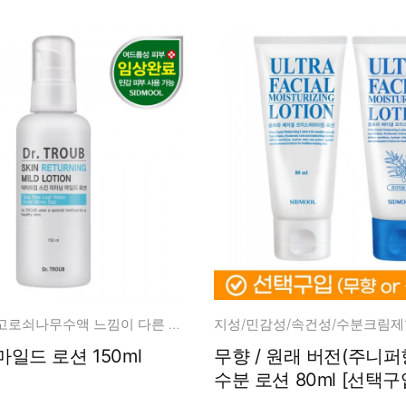
티트리잎수+고로쇠나무수액 느낌이 다른 스킨케어!
지성/민감성/속건성/수분크림제
일드 로션 150ml
무향 / 원래 버전(주니퍼향) 
수분 로션 80ml [선