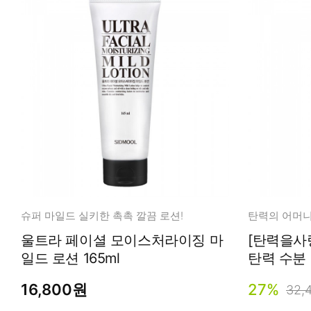
슈퍼 마일드 실키한 촉촉 깔끔 로션!
탄력의 어머니
울트라 페이셜 모이스처라이징 마
[탄력을사
일드 로션 165ml
16,800원
27%
32,