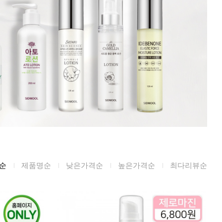
미생물&방사능
검사
텍스트 사용후기
포토사용 후기
성분사전
해외배송문의
시드물 매니아
순
제품명순
낮은가격순
높은가격순
최다리뷰순