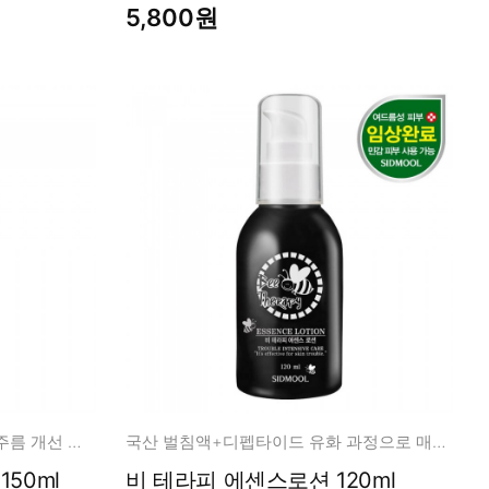
5,800원
with EGF+달팽이+캘러스성분 주름 개선 기능성
국산 벌침액+디펩타이드 유화 과정으로 매끄러운 사용감
어 150ml
비 테라피 에센스로션 120ml