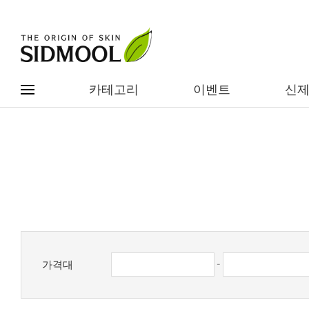
카테고리
이벤트
신
#전체메뉴
전제품보기
신제품
카테고리별
베스트
이벤트
기능/고민별
가격대
-
임상별
성분별