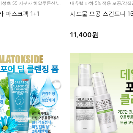
진한 유기농 어성초 55 저분자 히알루론산/병풀파우더
내츄럴 바하 5% 적용 모공/각
 마스크팩 1+1
시드물 모공 스킨토너 15
11,400원