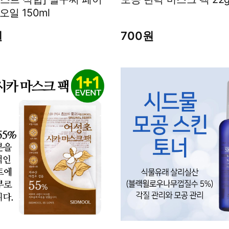
남성화장품
티트리
 오일 150ml
내츄럴99
무오일
원
700원
세라마이드
글루타치온
트라넥사믹
피디알엔