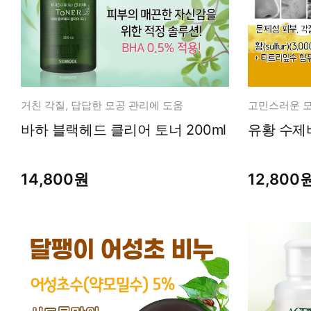
거친 각질, 답답한 모공 관리에 도움
고민스러운 모
바하 블랙헤드 클리어 토너 200ml
유황 수제비
14,800원
12,800