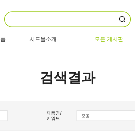
제품
시드물소개
모든 게시판
카테고리별
기능/고민별
성분별
검색결과
비누/클렌징
트러블/시카
EGF/FGF/IGF
마스크/팩/필링
민감/건조/속당
콜라겐
김
스킨/토너/미스
히알루론산
제품명/
트
미백/화이트닝/
키워드
병풀/센텔라
흔적
앰플/에센스/세
판테놀
럼
안티에이징/주