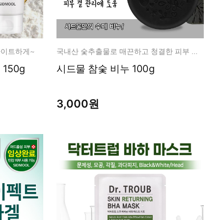
타이트하게~
국내산 숯추출물로 매끈하고 청결한 피부 결 관리에 도움
150g
시드물 참숯 비누 100g
3,000원