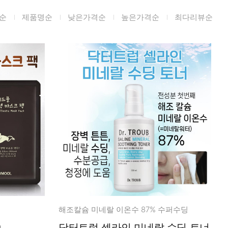
미생물&방사능
순
제품명순
낮은가격순
높은가격순
최다리뷰순
검사
텍스트 사용후기
포토사용 후기
성분사전
해외배송문의
시드물 매니아
해조칼슘 미네랄 이온수 87% 수퍼수딩
g
닥터트럽 셀라인 미네랄 수딩 토너