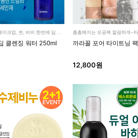
워터프루프, 메이크업, 썬, 비비 한번에 딥 클렌징
촘촘해지는 모공팩 깔끔하게~
 클렌징 워터 250ml
까라꼴 포어 타이트닝 팩 
12,800원