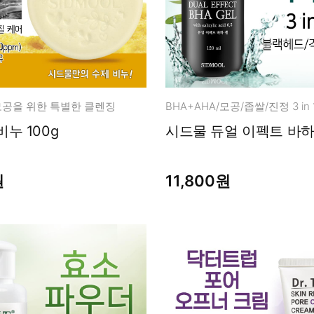
공을 위한 특별한 클렌징
BHA+AHA/모공/좁쌀/진정 3 in
누 100g
시드물 듀얼 이펙트 바하겔
원
11,800원