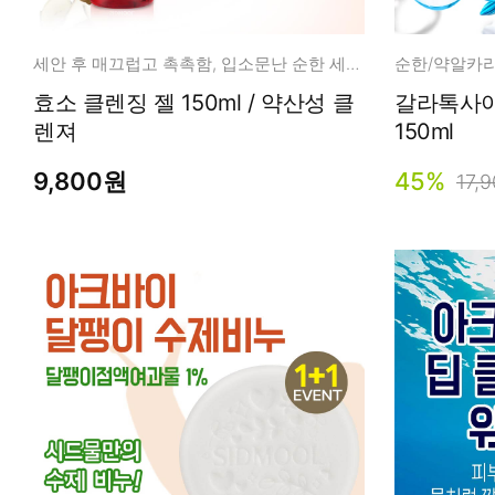
세안 후 매끄럽고 촉촉함, 입소문난 순한 세안제
효소 클렌징 젤 150ml / 약산성 클
갈라톡사이
렌져
150ml
9,800원
45%
17,