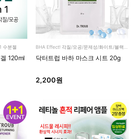
 1 수분젤
BHA Effect! 각질/모공/문제성/화이트/블랙/헤드
 120ml
닥터트럽 바하 마스크 시트 20g
2,200원