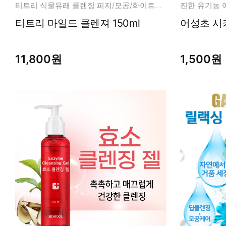
티트리 식물유래 클렌징 피지/모공/화이트헤드
티트리 마일드 클렌져 150ml
어성초 시카
11,800원
1,500원