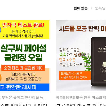
름/탄력
레티놀
수분젤/에센셜
판매량순
등록일
모공/피지/블랙
녹차/EGCG
로션
헤드
알로에
크림
각질관리
어성초
썬케어
장벽케어
아하/바하/파하/
오일
무기자차
라하
바디/헤어/핸드/
레이저관리
징크
풋
탈모케어
봉독/프로폴리스
메이크업
동물성프리
호호바
립/아이
예비맘
달팽이
건강식품
미취학
카렌듈라
소품
청소년
함량 조절으로 부담은 줄이고 편안함을 높인 살구씨 페이셜 클렌징 오일
촉촉!! 탱탱!! 모공 탄력 마스크팩
동백
테스트 적합] 살구씨 페이
모공 탄력 마스크 팩 22