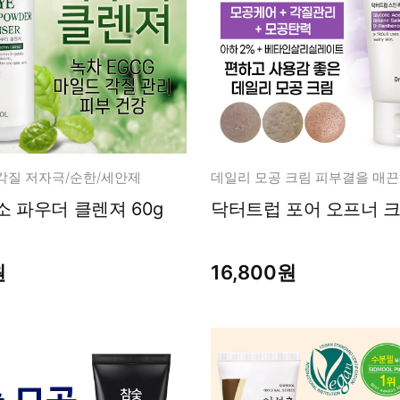
각질 저자극/순한/세안제
소 파우더 클렌져 60g
닥터트럽 포어 오프너 크림
원
16,800원