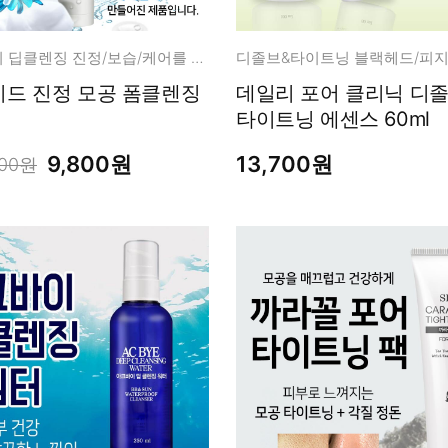
순한/약알카리 딥클렌징 진정/보습/케어를 함께!
디졸브&타이트닝 블랙헤드/피지
드 진정 모공 폼클렌징
데일리 포어 클리닉 디졸브
타이트닝 에센스 60ml
9,800원
13,700원
900원