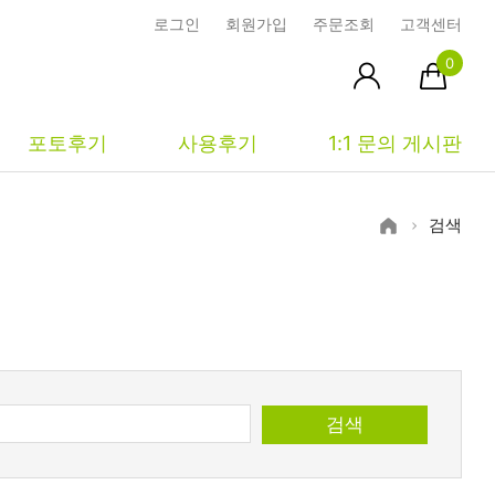
로그인
회원가입
주문조회
고객센터
0
포토후기
사용후기
1:1 문의 게시판
검색
피부타입별
커뮤니티
마이페이지
건성
시사모
주문조회
중성
상품문의
장바구니
지성
시드물통신
최근본상품
검색
복합성
전 어떻게 써요?
위시리스트
민감성
공지사항