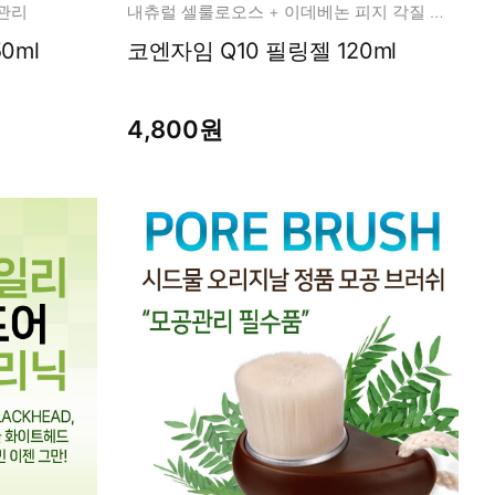
질관리
내츄럴 셀룰로오스 + 이데베논 피지 각질 모공 관리
0ml
코엔자임 Q10 필링젤 120ml
4,800원