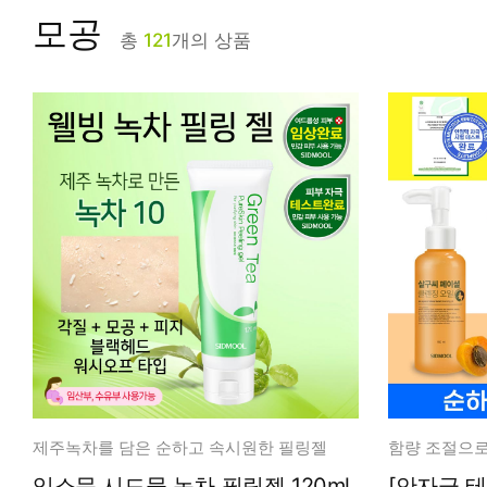
피부타입별
모공
총
121
개의 상품
제주녹차를 담은 순하고 속시원한 필링젤
입소문 시드물 녹차 필링젤 120ml
[안자극 