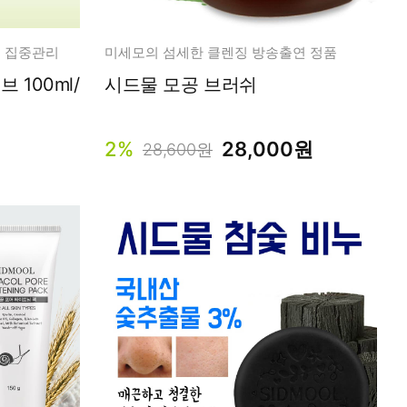
 집중관리
미세모의 섬세한 클렌징 방송출연 정품
 100ml/
시드물 모공 브러쉬
2%
28,000원
28,600원