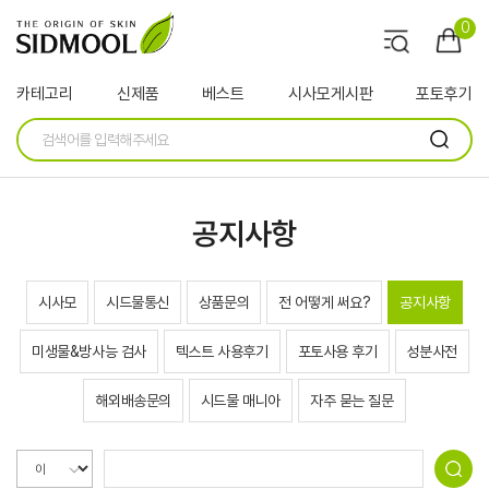
0
카테고리
신제품
베스트
시사모게시판
포토후기
공지사항
시사모
시드물통신
상품문의
전 어떻게 써요?
공지사항
미생물&방사능 검사
텍스트 사용후기
포토사용 후기
성분사전
해외배송문의
시드물 매니아
자주 묻는 질문