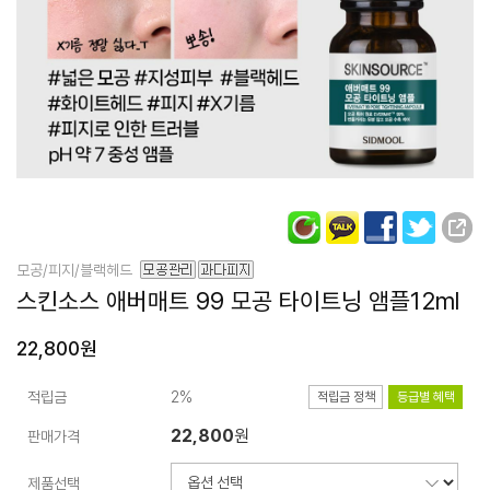
모공/피지/블랙헤드
스킨소스 애버매트 99
모공 타이트닝 앰플
12ml
22,800원
적립금
2%
적립금 정책
등급별 혜택
22,800
원
판매가격
제품선택