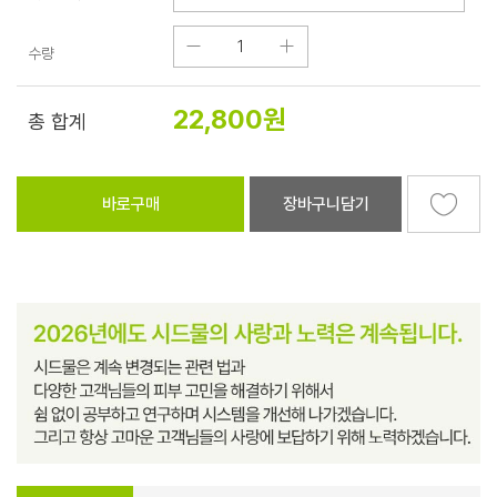
수량
22,800
원
총 합계
바로구매
장바구니담기