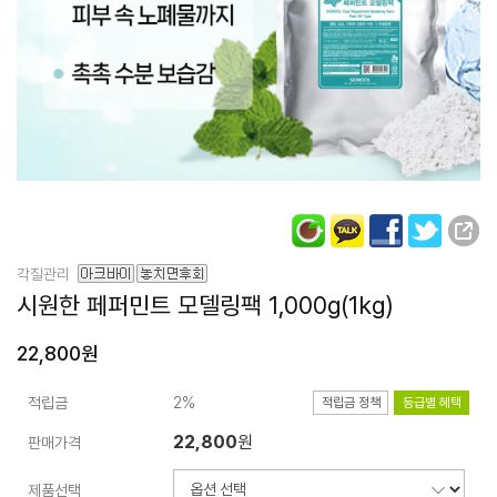
각질관리
시원한 페퍼민트
모델링팩
1,000g(1kg)
22,800원
적립금
2%
적립금 정책
등급별 혜택
22,800
원
판매가격
제품선택