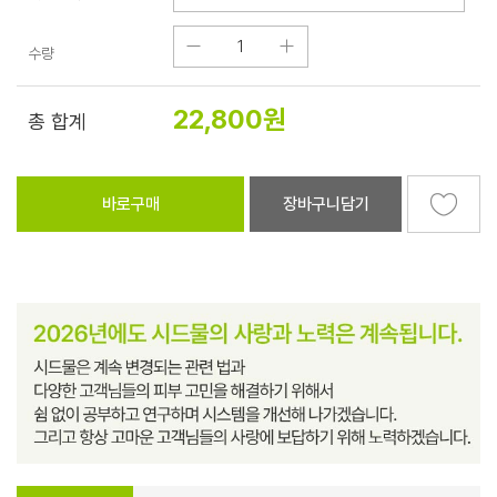
수량
22,800
원
총 합계
바로구매
장바구니담기