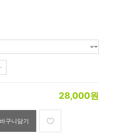
미생물&방사능
검사
텍스트 사용후기
포토사용 후기
성분사전
해외배송문의
시드물 매니아
28,000
원
바구니담기