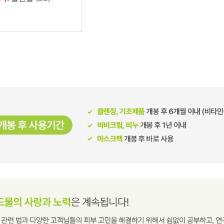
남성화장품
티트리
내츄럴99
무오일
세라마이드
글루타치온
트라넥사믹
피디알엔