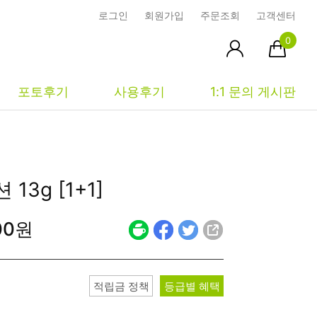
로그인
회원가입
주문조회
고객센터
0
포토후기
사용후기
1:1 문의 게시판
피부타입별
커뮤니티
마이페이지
13g [1+1]
건성
시사모
주문조회
00원
중성
상품문의
장바구니
지성
시드물통신
최근본상품
복합성
전 어떻게 써요?
위시리스트
적립금 정책
등급별 혜택
민감성
공지사항