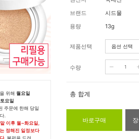
름/탄력
레티놀
수분젤/에센셜
브랜드
시드물
모공/피지/블랙
녹차/EGCG
로션
헤드
용량
13g
알로에
크림
각질관리
어성초
썬케어
장벽케어
제품선택
아하/바하/파하/
오일
무기자차
라하
수량
바디/헤어/핸드/
레이저관리
징크
풋
탈모케어
봉독/프로폴리스
메이크업
동물성프리
을 위해
월요일
총 합계
호호바
립/아이
, 토요일
예비맘
된 주문에 한해 당일
달팽이
건강식품
다.
미취학
바로구매
장
카렌듈라
소품
주말 이후 월~화요일,
청소년
는 정해진 일정보다
동백
다.
불편을 드려