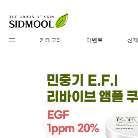
카테고리
이벤트
신
#전체메뉴
전제품보기
신제품
카테고리별
베스트
이벤트
기능/고민별
임상별
성분별