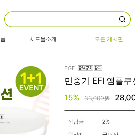
제품
시드물소개
모든 게시판
카테고리별
기능/고민별
성분별
EGF
민중기 EFI
앰플쿠션 
비누/클렌징
트러블/시카
EGF/FGF/IGF
15
%
28,0
마스크/팩/필링
민감/건조/속당
콜라겐
33,000원
김
스킨/토너/미스
히알루론산
트
미백/화이트닝/
병풀/센텔라
흔적
적립금
2%
앰플/에센스/세
판테놀
럼
안티에이징/주
원산지
국내산