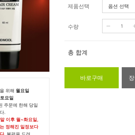
름/탄력
제품선택
레티놀
수분젤/에센셜
모공/피지/블랙
녹차/EGCG
로션
헤드
수량
알로에
크림
각질관리
어성초
썬케어
장벽케어
총 합계
아하/바하/파하/
오일
무기자차
라하
바디/헤어/핸드/
레이저관리
징크
풋
바로구매
장
탈모케어
봉독/프로폴리스
메이크업
동물성프리
을 위해
월요일
호호바
립/아이
, 토요일
예비맘
된 주문에 한해 당일
달팽이
건강식품
다.
미취학
카렌듈라
소품
주말 이후 월~화요일,
청소년
는 정해진 일정보다
동백
다.
불편을 드려