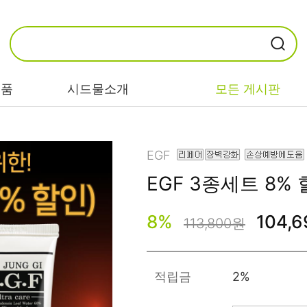
제품
시드물소개
모든 게시판
카테고리별
기능/고민별
성분별
EGF
EGF
3종세트 8% 
비누/클렌징
트러블/시카
EGF/FGF/IGF
8
%
104,
마스크/팩/필링
민감/건조/속당
콜라겐
113,800원
김
스킨/토너/미스
히알루론산
트
미백/화이트닝/
병풀/센텔라
흔적
적립금
2%
앰플/에센스/세
판테놀
럼
안티에이징/주