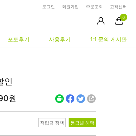
로그인
회원가입
주문조회
고객센터
0
포토후기
사용후기
1:1 문의 게시판
피부타입별
커뮤니티
마이페이지
할인
건성
시사모
주문조회
690원
중성
상품문의
장바구니
지성
시드물통신
최근본상품
복합성
전 어떻게 써요?
위시리스트
적립금 정책
등급별 혜택
민감성
공지사항