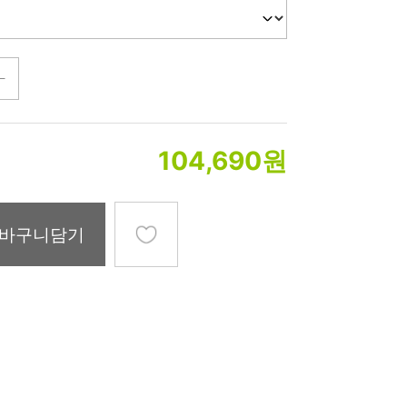
미생물&방사능
검사
텍스트 사용후기
포토사용 후기
성분사전
104,690
원
해외배송문의
시드물 매니아
바구니담기