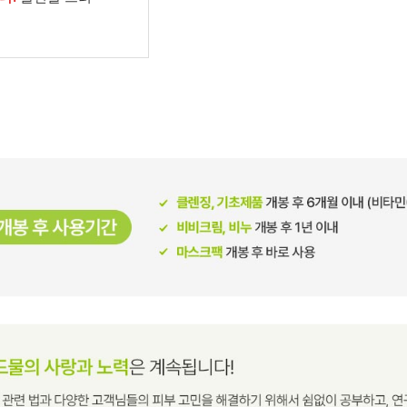
남성화장품
티트리
내츄럴99
무오일
세라마이드
글루타치온
트라넥사믹
피디알엔