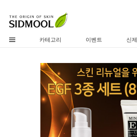
카테고리
이벤트
신
#전체메뉴
전제품보기
신제품
카테고리별
베스트
이벤트
기능/고민별
임상별
성분별