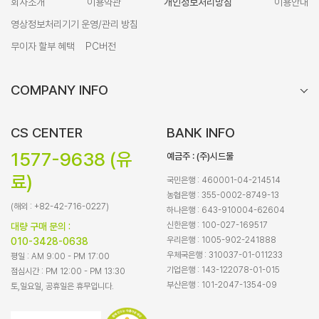
회사소개
이용약관
개인정보처리방침
이용안내
영상정보처리기기 운영/관리 방침
무이자 할부 혜택
PC버전
COMPANY INFO
CS CENTER
BANK INFO
1577-9638 (유
예금주 : (주)시드물
료)
국민은행 : 460001-04-214514
농협은행 : 355-0002-8749-13
(해외 : +82-42-716-0227)
하나은행 : 643-910004-62604
신한은행 : 100-027-169517
대량 구매 문의 :
우리은행 : 1005-902-241888
010-3428-0638
우체국은행 : 310037-01-011233
평일 : AM 9:00 - PM 17:00
기업은행 : 143-122078-01-015
점심시간 : PM 12:00 - PM 13:30
부산은행 : 101-2047-1354-09
토,일요일, 공휴일은 휴무입니다.