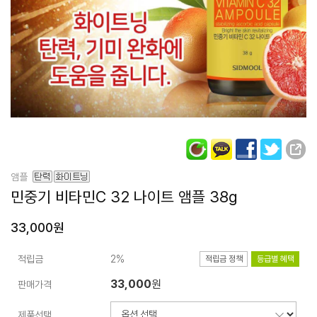
앰플
민중기 비타민C 32
나이트 앰플 38g
33,000원
적립금
2%
적립금 정책
등급별 혜택
33,000
원
판매가격
제품선택