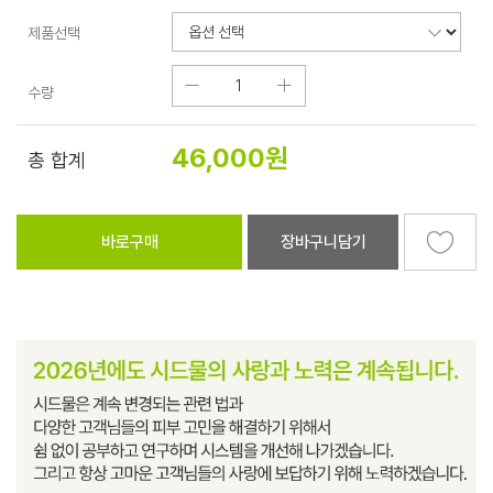
제품선택
수량
46,000
원
총 합계
바로구매
장바구니담기