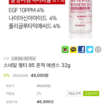
EGF
스네일 멀티 85
흔적 에센스 32g
5
%
46,000원
48,500원
정상가
48,500원
적립금
2%
적립금 정책
등급별 혜택
46,000
원
판매가격