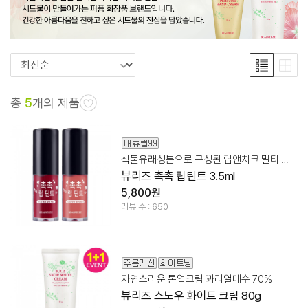
총
5
개의 제품
식물유래성분으로 구성된 립앤치크 멀티 틴트
뷰리즈 촉촉 립틴트 3.5ml
5,800원
리뷰 수 : 650
자연스러운 톤업크림 꽈리열매수 70%
뷰리즈 스노우 화이트 크림 80g